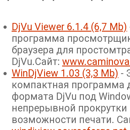
DjVu Viewer 6.1.4 (6,7 Mb)
программа просмотрщик
браузера для простомтр
DjVu.Сайт:
www.caminova.
WinDjView 1.03 (3,3 Mb)
- 
компактная программа 
формата DjVu под Windo
непрерывной прокрутки
возможности печати. Са