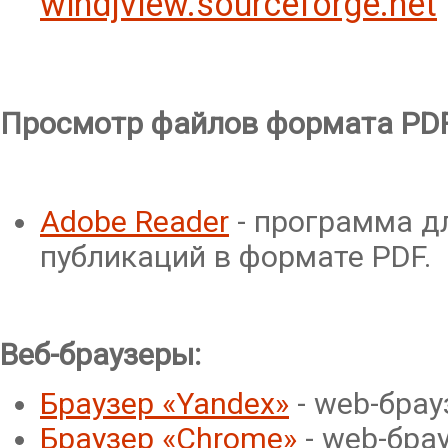
windjview.sourceforge.net
Просмотр
файлов
формата
PDF
Adobe Reader
- программа д
публикаций в формате PDF.
Веб-браузеры:
Браузер «Yandex»
- web-брау
Браузер «Chrome»
- web-брау